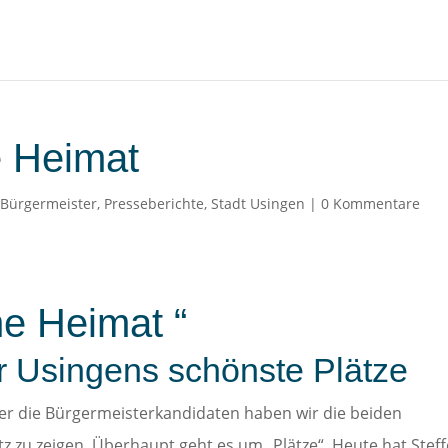
e Heimat
,
Bürgermeister
,
Presseberichte
,
Stadt Usingen
|
0 Kommentare
ne Heimat “
r Usingens schönste Plätze
er die Bürgermeisterkandidaten haben wir die beiden
z zu zeigen. Überhaupt geht es um „Plätze“. Heute hat Stef