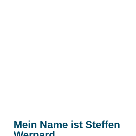
als
amtierender Bürgermeister
unserer
Stadt
Usingen
informieren. Wenn noch nicht, möchte
ich Sie einladen, mich auf diesen Webseiten etwas
besser kennenzulernen.
Mein Name ist
Steffen
Wernard
.