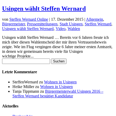
Usingen wählt Steffen Wernard
von
Steffen Wernard Online
|
17. Dezember 2015
|
Allgemein
,
Bürgermeister
,
Pressemitteilungen
,
Stadt Usingen
,
Steffen Wernard
,
Usingen wählt Steffen Wernard
,
Video
,
Wahlen
Usingen wählt Steffen Wernard … Bereits vor 6 Jahren freute ich
mich über diesen Wahlentscheid der mir ihren Vertrauensbeweis
zeigte. Wie im Flug vergingen diese 6 Jahre meiner ersten Amtszeit,
in denen wir gemeinsam bereits viele für Usingen
wichtige Projekte...
Suchen
nach:
Letzte Kommentare
SteffenWernard
zu
Wohnen in Usingen
Heike Müller
zu
Wohnen in Usingen
Tanja Tippmann
zu
Bürgermeisterwahl Usingen 2016 –
Steffen Wernard bestätigt Kandidatur
Aktuelles