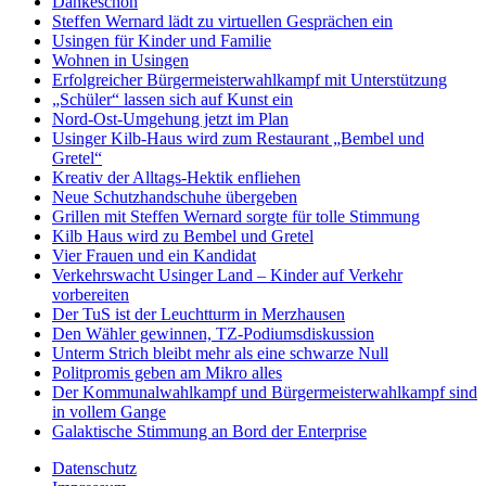
Dankeschön
Steffen Wernard lädt zu virtuellen Gesprächen ein
Usingen für Kinder und Familie
Wohnen in Usingen
Erfolgreicher Bürgermeisterwahlkampf mit Unterstützung
„Schüler“ lassen sich auf Kunst ein
Nord-Ost-Umgehung jetzt im Plan
Usinger Kilb-Haus wird zum Restaurant „Bembel und
Gretel“
Kreativ der Alltags-Hektik enfliehen
Neue Schutzhandschuhe übergeben
Grillen mit Steffen Wernard sorgte für tolle Stimmung
Kilb Haus wird zu Bembel und Gretel
Vier Frauen und ein Kandidat
Verkehrswacht Usinger Land – Kinder auf Verkehr
vorbereiten
Der TuS ist der Leuchtturm in Merzhausen
Den Wähler gewinnen, TZ-Podiumsdiskussion
Unterm Strich bleibt mehr als eine schwarze Null
Politpromis geben am Mikro alles
Der Kommunalwahlkampf und Bürgermeisterwahlkampf sind
in vollem Gange
Galaktische Stimmung an Bord der Enterprise
Datenschutz