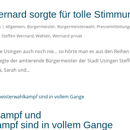
ernard sorgte für tolle Stimmu
6
|
Allgemein
,
Bürgermeister
,
Bürgermeisterwahl
,
Pressemitteilun
 Steffen Wernard
,
Wahlen
,
Wernard privat
tte Usingen auch noch nie… so hörte man es aus den Reihen
legte der amtierende Bürgermeister der Stadt Usingen Stef
, Sarah und...
ampf und
mpf sind in vollem Gange