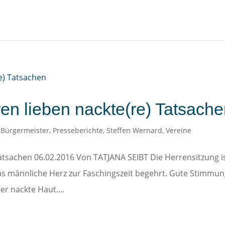
en lieben nackte(re) Tatsach
,
Bürgermeister
,
Presseberichte
,
Steffen Wernard
,
Vereine
atsachen 06.02.2016 Von TATJANA SEIBT Die Herrensitzung i
das männliche Herz zur Faschingszeit begehrt. Gute Stimmun
r nackte Haut....