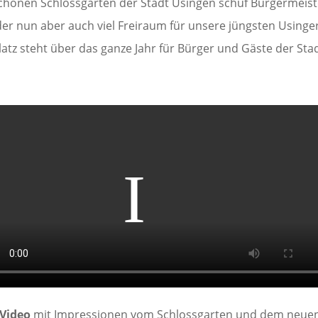
chönen Schlossgarten der Stadt Usingen schuf Bürgermeist
er nun aber auch viel Freiraum für unsere jüngsten Usinge
atz steht über das ganze Jahr für Bürger und Gäste der Sta
Video
mit Impressionen vom Schlossgarten und dem neue