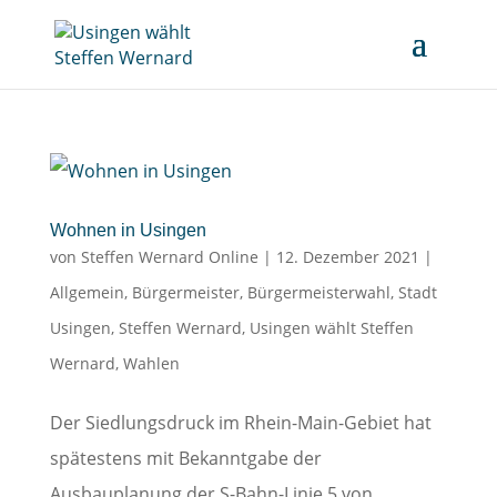
Wohnen in Usingen
von
Steffen Wernard Online
|
12. Dezember 2021
|
Allgemein
,
Bürgermeister
,
Bürgermeisterwahl
,
Stadt
Usingen
,
Steffen Wernard
,
Usingen wählt Steffen
Wernard
,
Wahlen
Der Siedlungsdruck im Rhein-Main-Gebiet hat
spätestens mit Bekanntgabe der
Ausbauplanung der S-Bahn-Linie 5 von