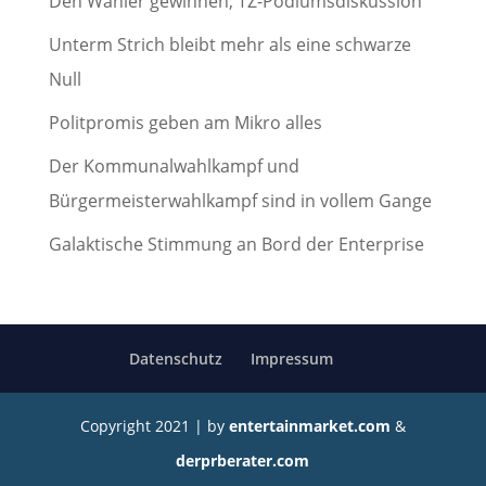
Den Wähler gewinnen, TZ-Podiumsdiskussion
Unterm Strich bleibt mehr als eine schwarze
Null
Politpromis geben am Mikro alles
Der Kommunalwahlkampf und
Bürgermeisterwahlkampf sind in vollem Gange
Galaktische Stimmung an Bord der Enterprise
Datenschutz
Impressum
Copyright 2021 | by
entertainmarket.com
&
derprberater.com