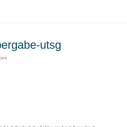
bergabe-utsg
tare