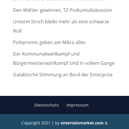
Den Wähler gewinnen, TZ-Podiumsdiskussion
Unterm Strich bleibt mehr als eine schwarze
Null
Politpromis geben am Mikro alles
Der Kommunalwahlkampf und
Bürgermeisterwahlkampf sind in vollem Gange
Galaktische Stimmung an Bord der Enterprise
Datenschutz
Impressum
Copyright 2021 | by
entertainmarket.com
&