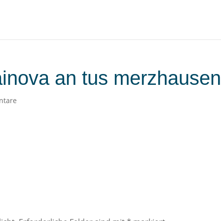
ainova an tus merzhause
ntare