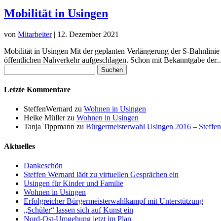
Mobilität in Usingen
von
Mitarbeiter
|
12. Dezember 2021
Mobilität in Usingen Mit der geplanten Verlängerung der S-Bahnlini
öffentlichen Nahverkehr aufgeschlagen. Schon mit Bekanntgabe der..
Suchen
nach:
Letzte Kommentare
SteffenWernard
zu
Wohnen in Usingen
Heike Müller
zu
Wohnen in Usingen
Tanja Tippmann
zu
Bürgermeisterwahl Usingen 2016 – Steffen
Aktuelles
Dankeschön
Steffen Wernard lädt zu virtuellen Gesprächen ein
Usingen für Kinder und Familie
Wohnen in Usingen
Erfolgreicher Bürgermeisterwahlkampf mit Unterstützung
„Schüler“ lassen sich auf Kunst ein
Nord-Ost-Umgehung jetzt im Plan